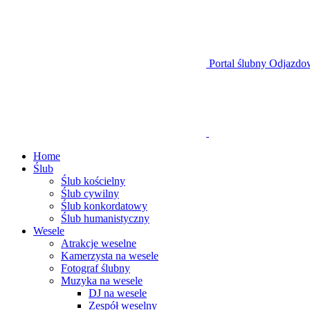
Portal ślubny Odjazdo
Home
Ślub
Ślub kościelny
Ślub cywilny
Ślub konkordatowy
Ślub humanistyczny
Wesele
Atrakcje weselne
Kamerzysta na wesele
Fotograf ślubny
Muzyka na wesele
DJ na wesele
Zespół weselny