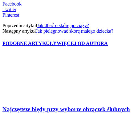
Facebook
Twitter
Pinterest
Poprzedni artykuł
Jak dbać o skórę po ciąży?
Następny artykuł
Jak pielęgnować skórę małego dziecka?
PODOBNE ARTYKUŁY
WIĘCEJ OD AUTORA
Najczęstsze błędy przy wyborze obrączek ślubnych