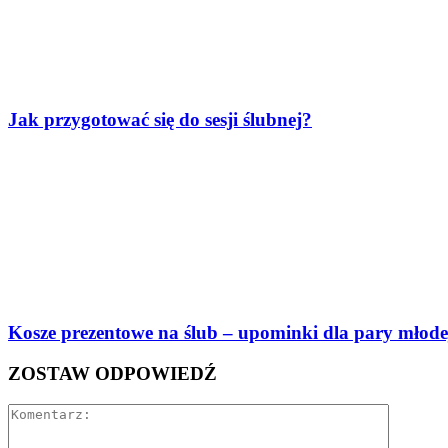
Jak przygotować się do sesji ślubnej?
Kosze prezentowe na ślub – upominki dla pary młodej
ZOSTAW ODPOWIEDŹ