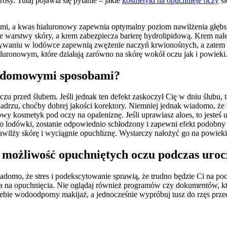
osy. Tutaj pojawia się pytanie – jakie
kosmetyki na opuchnięte oczy
si
ami, a kwas hialuronowy zapewnia optymalny poziom nawilżenia głębsz
e warstwy skóry, a krem zabezpiecza barierę hydrolipidową. Krem na
howywaniu w lodówce zapewnią zwężenie naczyń krwionośnych, a zatem
 hialuronowym, które działają zarówno na skórę wokół oczu jak i p
mi domowymi sposobami?
zu przed ślubem. Jeśli jednak ten defekt zaskoczył Cię w dniu ślubu,
drzu, choćby dobrej jakości korektory. Niemniej jednak wiadomo, że 
wy kosmetyk pod oczy na opaleniznę. Jeśli uprawiasz aloes, to jeste
do lodówki, zostanie odpowiednio schłodzony i zapewni efekt podobny
awilży skórę i wyciągnie opuchliznę. Wystarczy nałożyć go na powie
ć możliwość opuchniętych oczu podczas uro
adomo, że stres i podekscytowanie sprawią, że trudno będzie Ci na poc
wa na opuchnięcia. Nie oglądaj również programów czy dokumentów, k
Ciebie wodoodporny makijaż, a jednocześnie wypróbuj tusz do rzęs p