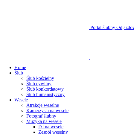
Portal ślubny Odjazdo
Home
Ślub
Ślub kościelny
Ślub cywilny
Ślub konkordatowy
Ślub humanistyczny
Wesele
Atrakcje weselne
Kamerzysta na wesele
Fotograf ślubny
Muzyka na wesele
DJ na wesele
Zespół weselny