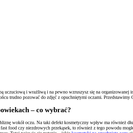
osobą uczuciową i wrażliwą i na pewno wzruszysz się na organizowanej 
 końcu trudno pozować do zdjęć z opuchniętymi oczami. Przedstawimy
 powiekach – co wybrać?
iznę wokół oczu. Na taki defekt kosmetyczny wpływ ma również długot
ia fast food czy niezdrowych przekąsek, to również z tego powodu mog