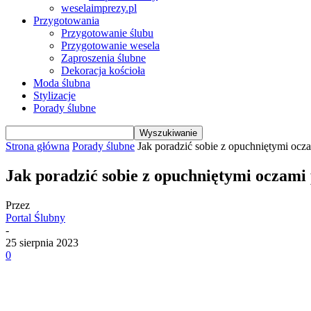
weselaimprezy.pl
Przygotowania
Przygotowanie ślubu
Przygotowanie wesela
Zaproszenia ślubne
Dekoracja kościoła
Moda ślubna
Stylizacje
Porady ślubne
Strona główna
Porady ślubne
Jak poradzić sobie z opuchniętymi ocz
Jak poradzić sobie z opuchniętymi oczam
Przez
Portal Ślubny
-
25 sierpnia 2023
0