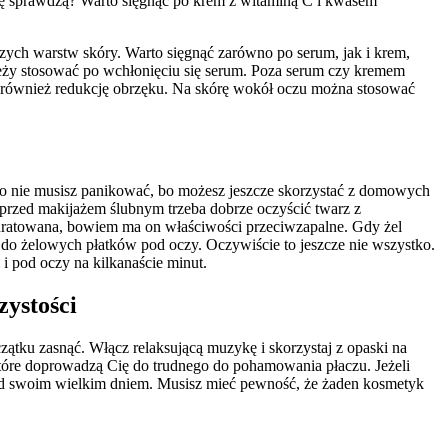
ę sprawdzą? Warto sięgnąć po krem z witaminą C i kwasem
ych warstw skóry. Warto sięgnąć zarówno po serum, jak i krem,
leży stosować po wchłonięciu się serum. Poza serum czy kremem
 również redukcję obrzęku. Na skórę wokół oczu można stosować
owieki.
 to nie musisz panikować, bo możesz jeszcze skorzystać z domowych
przed makijażem ślubnym trzeba dobrze oczyścić twarz z
ś uratowana, bowiem ma on właściwości przeciwzapalne. Gdy żel
 do żelowych płatków pod oczy. Oczywiście to jeszcze nie wszystko.
ki i pod oczy na kilkanaście minut.
czystości
zątku zasnąć. Włącz relaksującą muzykę i skorzystaj z opaski na
tóre doprowadzą Cię do trudnego do pohamowania płaczu. Jeżeli
rzed swoim wielkim dniem. Musisz mieć pewność, że żaden kosmetyk