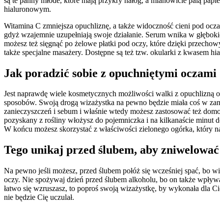
są te panny młode, które mają przykry nałóg, a mianowicie palą papier
hialuronowym.
Witamina C zmniejsza opuchliznę, a także widoczność cieni pod ocz
gdyż wzajemnie uzupełniają swoje działanie. Serum wnika w głęboki
możesz też sięgnąć po żelowe płatki pod oczy, które dzięki przec
także specjalne masażery. Dostępne są też tzw. okularki z kwasem
Jak poradzić sobie z opuchniętymi ocza
Jest naprawdę wiele kosmetycznych możliwości walki z opuchlizną oc
sposobów. Swoją drogą wizażystka na pewno będzie miała coś w zana
zanieczyszczeń i sebum i właśnie wtedy możesz zastosować też domo
pozyskany z rośliny włożysz do pojemniczka i na kilkanaście minut 
W końcu możesz skorzystać z właściwości zielonego ogórka, który n
Tego unikaj przed ślubem, aby zniwelowa
Na pewno jeśli możesz, przed ślubem połóż się wcześniej spać, bo wi
oczy. Nie spożywaj dzień przed ślubem alkoholu, bo on także wpły
łatwo się wzruszasz, to poproś swoją wizażystkę, by wykonała dla 
nie będzie Cię uczulał.